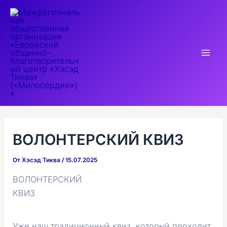
Перейти
к
содержимому
Mai
Men
ВОЛОНТЕРСКИЙ КВИЗ
От
Хэсэд Тиква
/
15.07.2025
ВОЛОНТЕРСКИЙ
КВИЗ
Уже наш традиционный квиз, который проходит