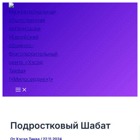
Перейти
к
содержимому
Main
Menu
Подростковый Шабат
От
Хэсэд Тиква
/
22.11.2024