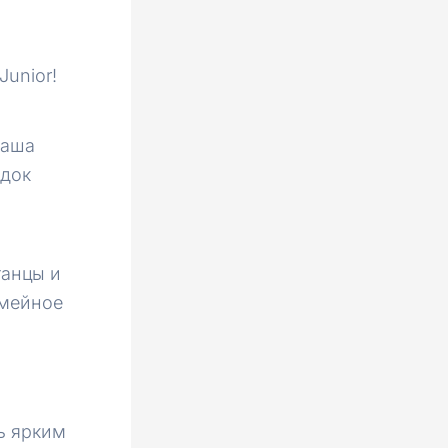
Junior!
аша
одок
танцы и
емейное
ь ярким