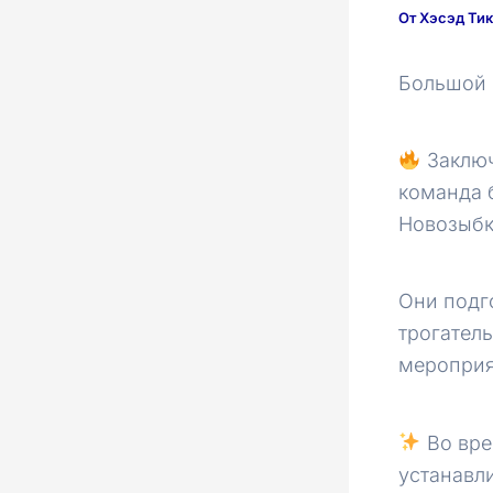
От
Хэсэд Ти
Большой п
Заключ
команда 
Новозыбк
Они подг
трогатель
мероприя
Во вре
устанавл