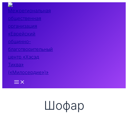
Перейти
к
содержимому
Main
Menu
Шофар