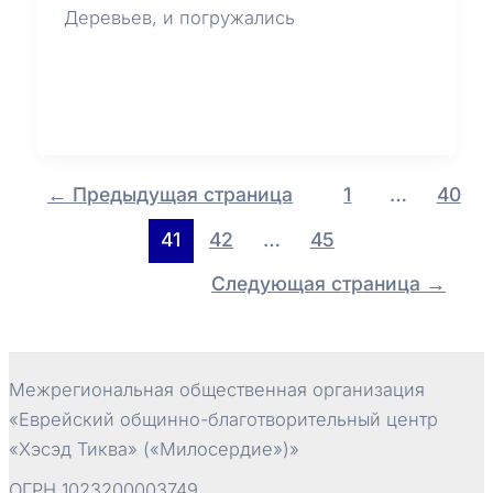
Деревьев, и погружались
Постраничная
←
Предыдущая страница
1
…
40
навигация
41
42
…
45
записи
Следующая страница
→
Межрегиональная общественная организация
«Еврейский общинно-благотворительный центр
«Хэсэд Тиква» («Милосердие»)»
ОГРН 1023200003749