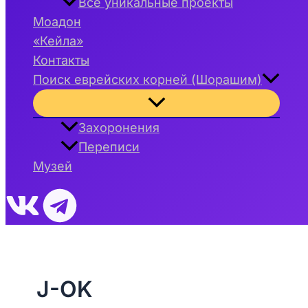
Все уникальные проекты
Моадон
«Кейла»
Контакты
Поиск еврейских корней (Шорашим)
Переключатель
меню
Захоронения
Переписи
Музей
J-OK