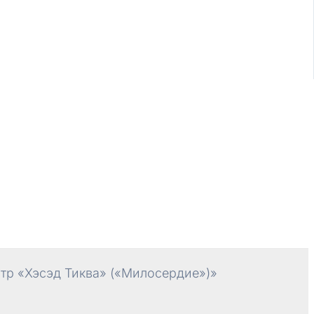
р «Хэсэд Тиква» («Милосердие»)»