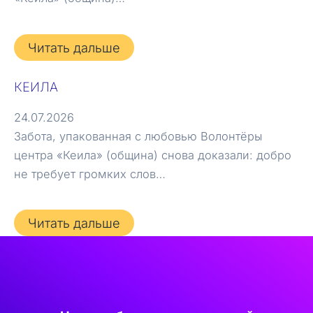
Читать дальше
КЕИЛА
24.07.2026
Забота, упакованная с любовью Волонтёры
центра «Кеила» (община) снова доказали: добро
не требует громких слов…
Читать дальше