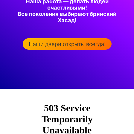
Наша работа — делать людей
счастливыми!
Все поколения выбирают брянский
Хэсэд!
Наши двери открыты всегда!