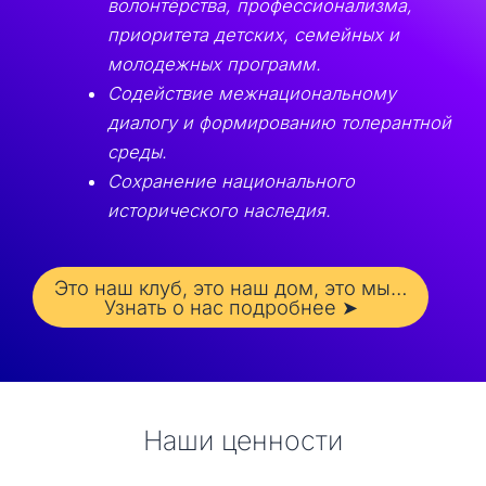
волонтёрства, профессионализма,
приоритета детских, семейных и
молодежных программ.
Содействие межнациональному
диалогу и формированию толерантной
среды.
Сохранение национального
исторического наследия.
Это наш клуб, это наш дом, это мы…
Узнать о нас подробнее ➤
Наши ценности