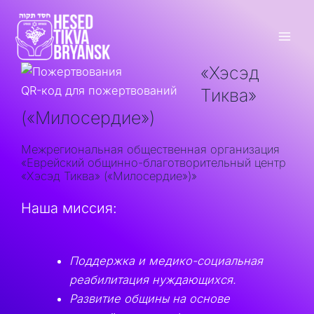
Перейти
к
содержимому
Mai
«Хэсэд
Men
QR-код для пожертвований
Тиква»
(«Милосердие»)
Межрегиональная общественная организация
«Еврейский общинно-благотворительный центр
«Хэсэд Тиква» («Милосердие»)»
Наша миссия:
Поддержка и медико-социальная
реабилитация нуждающихся.
Развитие общины на основе