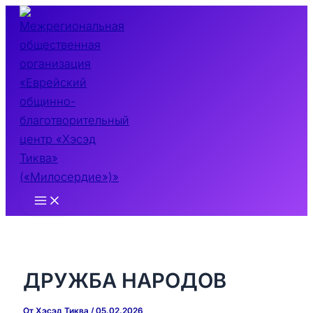
Перейти
к
содержимому
Main
Menu
ДРУЖБА НАРОДОВ
От
Хэсэд Тиква
/
05.02.2026