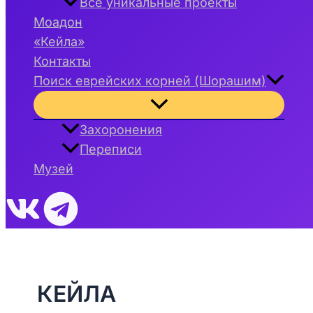
Все уникальные проекты
Моадон
«Кейла»
Контакты
Поиск еврейских корней (Шорашим)
Переключатель
меню
Захоронения
Переписи
Музей
КЕЙЛА