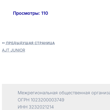
Просмотры:
110
ПРЕДЫДУЩАЯ СТРАНИЦА
Навигация
AJT JUNIOR
по
записям
Межрегиональная общественная организа
ОГРН 1023200003749
ИНН 3232021214