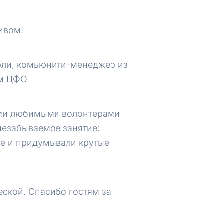
ивом!
Орли, комьюнити-менеджер из
ам ЦФО
ими любимыми волонтерами
незабываемое занятие:
е и придумывали крутые
еской. Спасибо гостям за