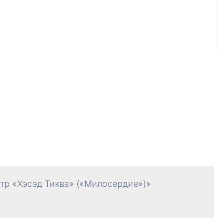
р «Хэсэд Тиква» («Милосердие»)»