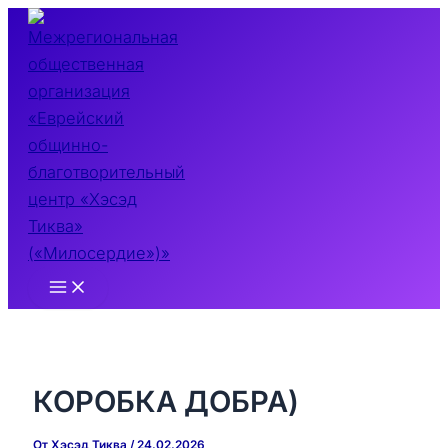
Перейти
к
содержимому
Main
Menu
КОРОБКА ДОБРА)
От
Хэсэд Тиква
/
24.02.2026