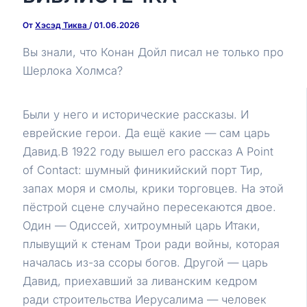
От
Хэсэд Тиква
/
01.06.2026
Вы знали, что Конан Дойл писал не только про
Шерлока Холмса?
Были у него и исторические рассказы. И
еврейские герои. Да ещё какие — сам царь
Давид.В 1922 году вышел его рассказ A Point
of Contact: шумный финикийский порт Тир,
запах моря и смолы, крики торговцев. На этой
пёстрой сцене случайно пересекаются двое.
Один — Одиссей, хитроумный царь Итаки,
плывущий к стенам Трои ради войны, которая
началась из-за ссоры богов. Другой — царь
Давид, приехавший за ливанским кедром
ради строительства Иерусалима — человек