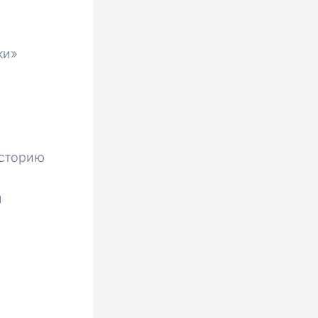
ки»
историю
и