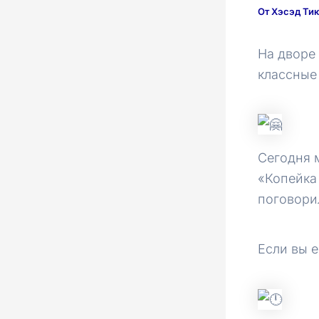
От
Хэсэд Ти
На дворе
классные
Сегодня 
«Копейка 
поговори
Если вы 