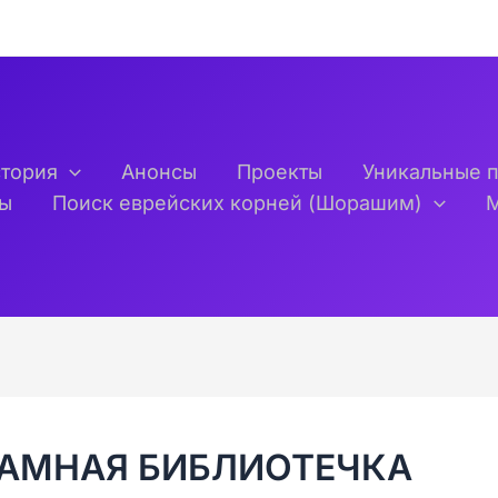
тория
Анонсы
Проекты
Уникальные 
ты
Поиск еврейских корней (Шорашим)
АМНАЯ БИБЛИОТЕЧКА