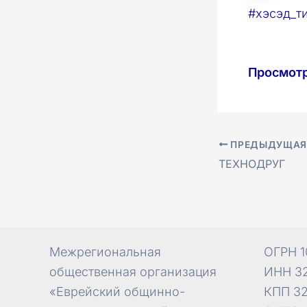
#хэсэд_т
Просмот
ПРЕДЫДУЩАЯ
Навигация
ТЕХНОДРУГ
по
записям
Межрегиональная
ОГРН 1
общественная организация
ИНН 32
«Еврейский общинно-
КПП 32