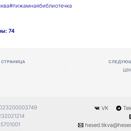
иква
#пижамнаябиблиотечка
ры:
74
 СТРАНИЦА
СЛЕДУЮЩ
ШК
023200003749
VK
Te
32021214
5701001
hesed.tikva@hese