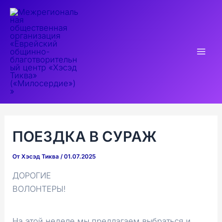
Перейти
к
содержимому
Mai
Men
ПОЕЗДКА В СУРАЖ
От
Хэсэд Тиква
/
01.07.2025
ДОРОГИЕ
ВОЛОНТЕРЫ!
На этой неделе мы предлагаем выбраться и