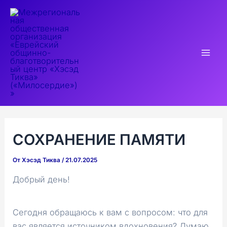
Перейти
к
содержимому
Mai
Men
СОХРАНЕНИЕ ПАМЯТИ
От
Хэсэд Тиква
/
21.07.2025
Добрый день!
Сегодня обращаюсь к вам с вопросом: что для
вас является источником вдохновения? Думаю,