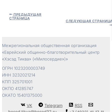
Навигация
ПРЕДЫДУЩАЯ
СТРАНИЦА
по
СЛЕДУЮЩАЯ СТРАНИЦ
записям
Межрегиональная общественная организация
«Еврейский общинно-благотворительный центр
«Хэсэд Тиква» («Милосердие»)»
ОГРН 1023200003749
ИНН 3232021214
КПП 325701001
ОКПО 41285747
ОКАТО 15401375000
VK
Telegram
RSS
hesed.tikva@hesed32.ru