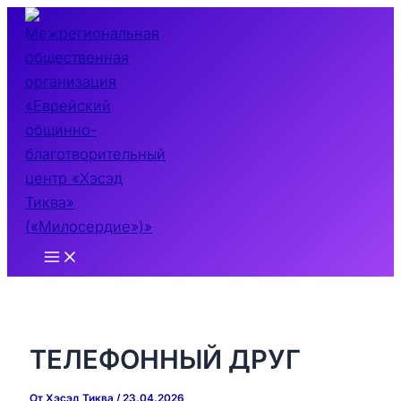
Перейти
к
содержимому
Main
Menu
ТЕЛЕФОННЫЙ ДРУГ
От
Хэсэд Тиква
/
23.04.2026