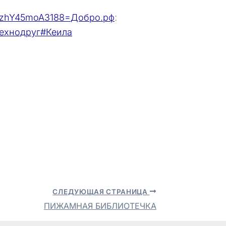
6czhY45moA3188=
Добро.рф
:
ехнодруг
#Кеила
СЛЕДУЮЩАЯ СТРАНИЦА
ПИЖАМНАЯ БИБЛИОТЕЧКА