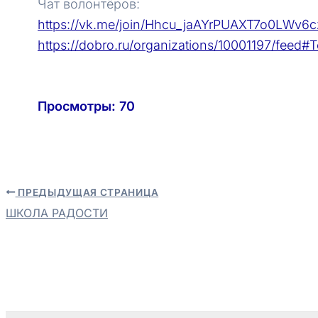
Чат волонтёров:
https://vk.me/join/Hhcu_jaAYrPUAXT7o0LWv
https://dobro.ru/organizations/10001197/feed
#Т
Просмотры:
70
ПРЕДЫДУЩАЯ СТРАНИЦА
Навигация
ШКОЛА РАДОСТИ
по
записям