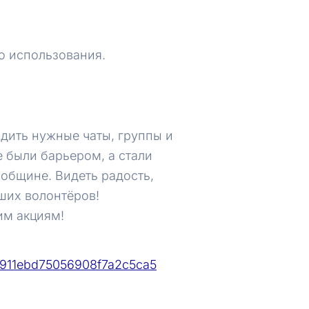
о использования.
одить нужные чаты, группы и
е были барьером, а стали
 общине. Видеть радость,
аших волонтёров!
им акциям!
/6911ebd75056908f7a2c5ca5