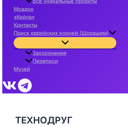
Все уникальные проекты
Моадон
«Кейла»
Контакты
Поиск еврейских корней (Шорашим)
Переключатель
меню
Захоронения
Переписи
Музей
ТЕХНОДРУГ