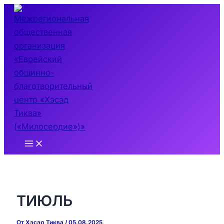
Перейти
к
содержимому
Main
Menu
ТИЮЛЬ
От
Хэсэд Тиква
/
05.08.2025