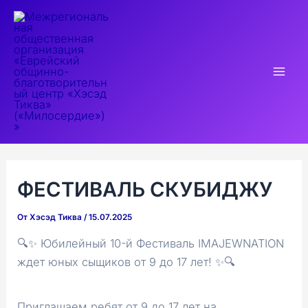
Перейти
к
содержимому
Mai
Men
ФЕСТИВАЛЬ СКУБИДЖУ
От
Хэсэд Тиква
/
15.07.2025
🔍✨ Юбилейный 10-й Фестиваль IMAJEWNATION
ждет юных сыщиков от 9 до 17 лет! ✨🔍
Приглашаем ребят от 9 до 17 лет на