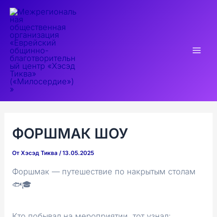
Перейти
к
содержимому
Mai
Men
ФОРШМАК ШОУ
От
Хэсэд Тиква
/
13.05.2025
Форшмак — путешествие по накрытым столам
🐟🎓
Кто побывал на мероприятии, тот узнал: