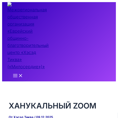
Перейти
к
содержимому
Main
Menu
ХАНУКАЛЬНЫЙ ZOOM
От
Хэсэд Тиква
/
09.12.2025