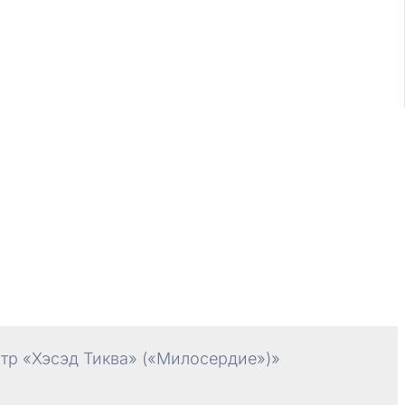
р «Хэсэд Тиква» («Милосердие»)»