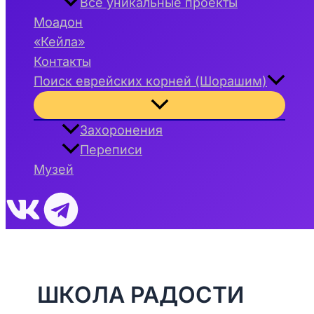
Все уникальные проекты
Моадон
«Кейла»
Контакты
Поиск еврейских корней (Шорашим)
Переключатель
меню
Захоронения
Переписи
Музей
ШКОЛА РАДОСТИ