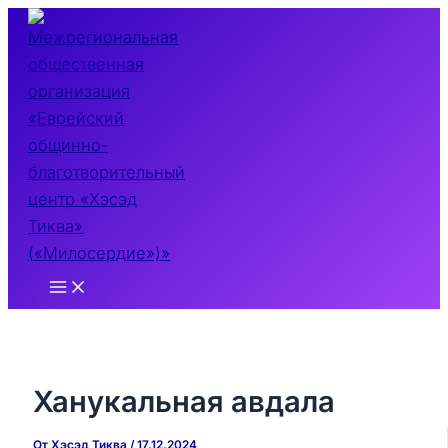
Перейти
к
содержимому
Main
Menu
Ханукальная авдала
От
Хэсэд Тиква
/
17.12.2024