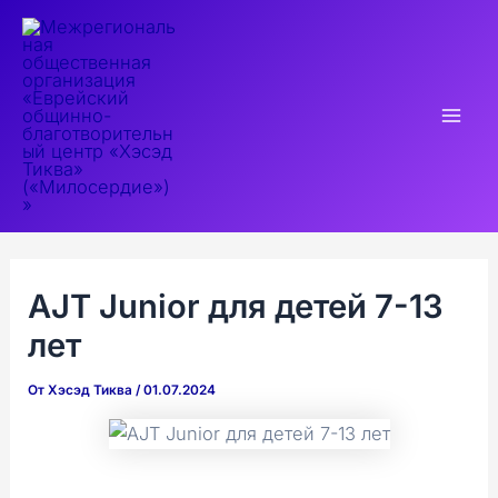
Перейти
к
содержимому
Mai
Men
AJT Junior для детей 7-13
лет
От
Хэсэд Тиква
/
01.07.2024