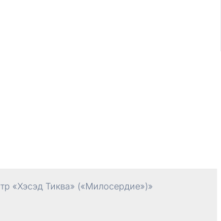
р «Хэсэд Тиква» («Милосердие»)»