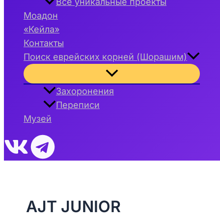
Все уникальные проекты
Моадон
«Кейла»
Контакты
Поиск еврейских корней (Шорашим)
Переключатель
меню
Захоронения
Переписи
Музей
AJT JUNIOR