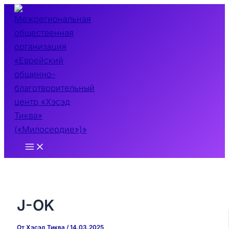
Перейти
к
содержимому
Main
Menu
J-OK
От
Хэсэд Тиква
/
14.03.2025