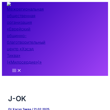
Перейти
к
содержимому
Main
Menu
J-OK
От
Хэсэд Тиква
/
21.02.2025