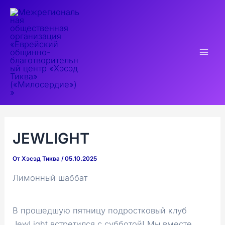
Перейти
к
содержимому
Mai
Men
JEWLIGHT
От
Хэсэд Тиква
/
05.10.2025
Лимонный шаббат
В прошедшую пятницу подростковый клуб
JewLight встретился с субботой! Мы вместе