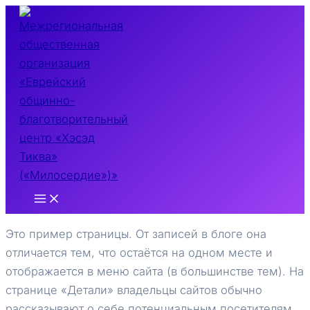
Перейти
к
содержимому
Main
Menu
Это пример страницы. От записей в блоге она
отличается тем, что остаётся на одном месте и
отображается в меню сайта (в большинстве тем). На
странице «Детали» владельцы сайтов обычно
рассказывают о себе потенциальным посетителям.