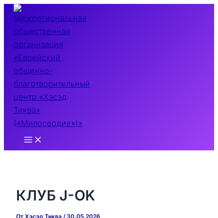
Перейти
к
содержимому
Main
Menu
КЛУБ J-OK
От
Хэсэд Тиква
/
30.05.2026