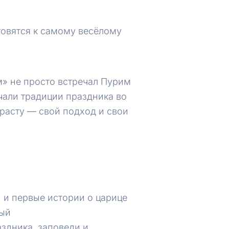
товятся к самому весёлому
» не просто встречал Пурим
чали традиции праздника во
зрасту — свой подход и свои
 и первые истории о царице
ный
здника, заповеди и