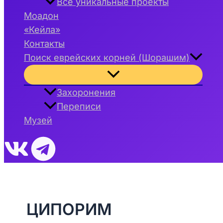
Все уникальные проекты
Моадон
«Кейла»
Контакты
Поиск еврейских корней (Шорашим)
Переключатель
меню
Захоронения
Переписи
Музей
ЦИПОРИМ