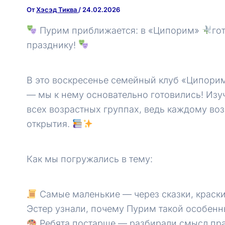
От
Хэсэд Тиква
/
24.02.2026
Пурим приближается: в «Ципорим»
го
празднику!
В это воскресенье семейный клуб «Ципорим
— мы к нему основательно готовились! Изу
всех возрастных группах, ведь каждому во
открытия.
Как мы погружались в тему:
Самые маленькие — через сказки, краски
Эстер узнали, почему Пурим такой особен
Ребята постарше — разбирали смысл пра