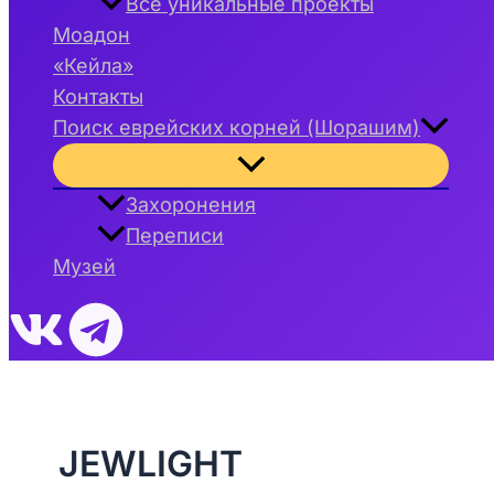
Все уникальные проекты
Моадон
«Кейла»
Контакты
Поиск еврейских корней (Шорашим)
Переключатель
меню
Захоронения
Переписи
Музей
JEWLIGHT