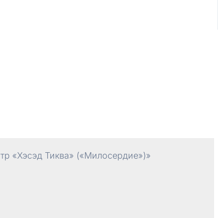
р «Хэсэд Тиква» («Милосердие»)»